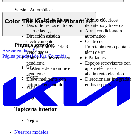
Versión Automática:
Rin 16" de lujo Bitono
Vidrios eléctricos
Color The Kia Sonet Vibrant AT
Disco de frenos en todas
delanteros y traseros
las ruedas
Aire acondicionado
Dirección asistida
automático
eléctricamente
Centro de
Pintura exterior
Transmisión IVT de 8
Entretenimiento pantalla
Asesor en linea
velocidades
táctil de 8"
Página principal de Kia Colombia
Blanco
Control de descenso en
6 Parlantes
pendiente
Espejos retrovisores con
Gris
Asistente de arranque en
ajuste eléctrico y
pendiente
abatimiento electrico
Negro
Llave inteligente con
Direccionales integradas
botón de encendido
en los espejos
Plata
Rojo
Tapicería interior
Negro
Nuestros modelos