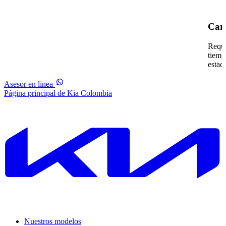
Carg
Requi
tiemp
estac
Asesor en linea
Página principal de Kia Colombia
Nuestros modelos