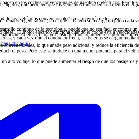
lo hacen en los coches convencionales de gasolina o eléctricos. Pero l
ales ligeros, que permiten que los vehículos funcionen con menos energ
e el de los 'vehículos convencionales' en la mayoría de los casos.
do "frenado regenerativo", en el que la batería se recarga un poco cada
esarrollo continuo de la tecnología, puede que no sea fácil encontrar u
o diésel. El motor eléctrico funciona cuando el coche está a velocidade
eparación. Además, el mayor costo de funcionamiento se produce al ree
erías, y cada vez que el conductor frena, las baterías se cargan median
,
haga clic aquí
.
s convencionales, lo que añade peso adicional y reduce la eficiencia del
ducir el peso. Pero esto se traduce en una menor potencia para el vehícu
n un alto voltaje, lo que puede aumentar el riesgo de que los pasajeros y