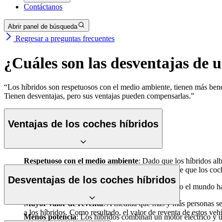
Contáctanos
Abrir panel de búsqueda
Regresar a preguntas frecuentes
¿Cuáles son las desventajas de 
“Los híbridos son respetuosos con el medio ambiente, tienen más benef
Tienen desventajas, pero sus ventajas pueden compensarlas.”
Ventajas de los coches híbridos
Respetuoso con el medio ambiente
: Dado que los híbridos al
eso, tienen un kilometraje de gasolina más eficiente que los co
Desventajas de los coches híbridos
Beneficios financieros
: Muchos gobiernos de todo el mundo han
Mayor valor de reventa
: A medida que más y más personas se 
a los híbridos. Como resultado, el valor de reventa de estos ve
Menos potencia
: Los híbridos combinan un motor eléctrico y u