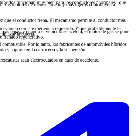
os híbridos funcionan muy bien para los conductores "normales" que
ía. Sus motores de menor tamaño y más ligeros contribuyen a
 vez que el conductor frena. El mecanismo permite al conductor más
n mecánico con la experiencia requerida. Y que probablemente le
s más bajas, y cuando el vehículo se acelera, el motor de gas se pone
mplazar la batería.
te frenado regenerativo.
 combustible. Por lo tanto, los fabricantes de automóviles híbridos
lo y soporte en la carrocería y la suspensión.
 rescatistas sean electrocutados en caso de accidente.