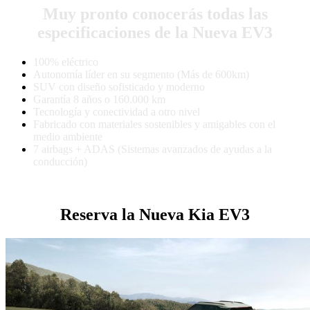
Muy pronto conocerás todas las
especificaciones de la Nueva EV3
100% eléctrico
Autonomía líder en su segmento (Más de 600km)
SUV con diseño sofisticado y moderno
Garantía 8 años o 160.000 km
Tecnología y conectividad a otro nivel
Fabricado con materiales sostenibles y amigables con el
medio ambiente
7 airbags + ADAS (Sistemas avanzados de ayudas a la
conducción)
Conoce más muy pronto en nuestra página web
Reserva la Nueva Kia EV3