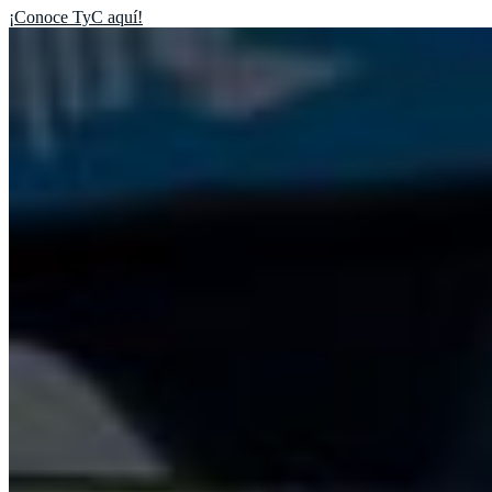
¡Conoce TyC aquí!