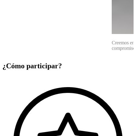
Creemos en e
compromiso 
¿Cómo participar?