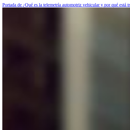
Portada de ¿Qué es la telemetría automotriz vehicular y por qué está 